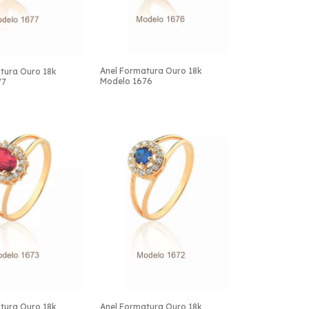
Anel Formatura Ouro 18k
tura Ouro 18k
Modelo 1676
77
tura Ouro 18k
Anel Formatura Ouro 18k