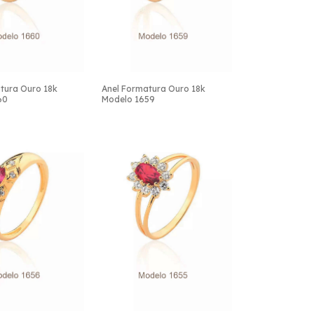
tura Ouro 18k
Anel Formatura Ouro 18k
60
Modelo 1659