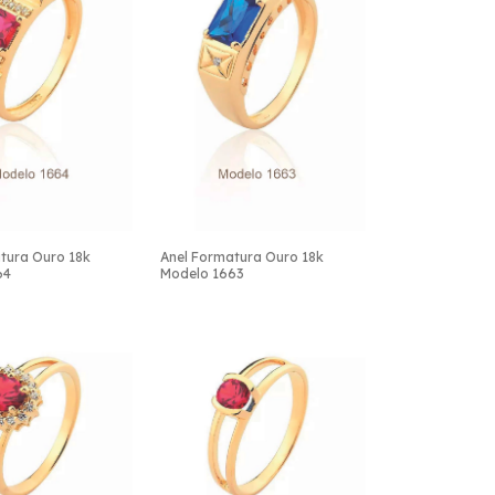
tura Ouro 18k
Anel Formatura Ouro 18k
64
Modelo 1663