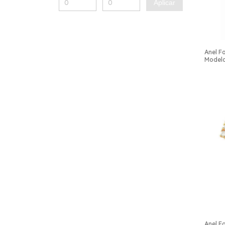
Aplicar
Anel F
Model
Anel F