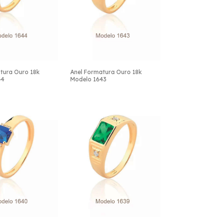
tura Ouro 18k
Anel Formatura Ouro 18k
44
Modelo 1643