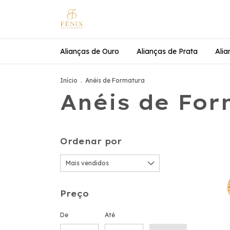
Alianças de Ouro
Alianças de Prata
Ali
Início
.
Anéis de Formatura
Anéis de Fo
Ordenar por
Preço
De
Até