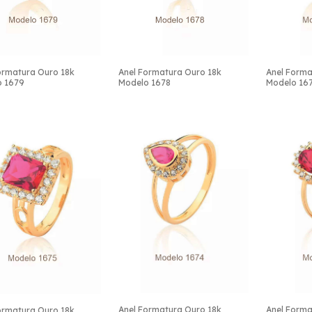
ormatura Ouro 18k
Anel Formatura Ouro 18k
Anel Forma
o 1679
Modelo 1678
Modelo 16
Anel Formatura Ouro 18k
Anel Forma
ormatura Ouro 18k